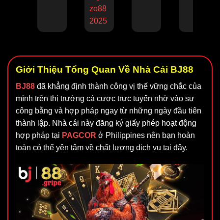
Giới Thiệu Tổng Quan Về Nhà Cái BJ88
BJ88
đã khẳng định thành công vị thế vững chắc của
mình trên thị trường cá cược trực tuyến nhờ vào sự
công bằng và hợp pháp ngay từ những ngày đầu tiên
thành lập. Nhà cái này đăng ký giấy phép hoạt động
hợp pháp tại
PAGCOR
ở Philippines nên bạn hoàn
toàn có thể yên tâm về chất lượng dịch vụ tại đây.