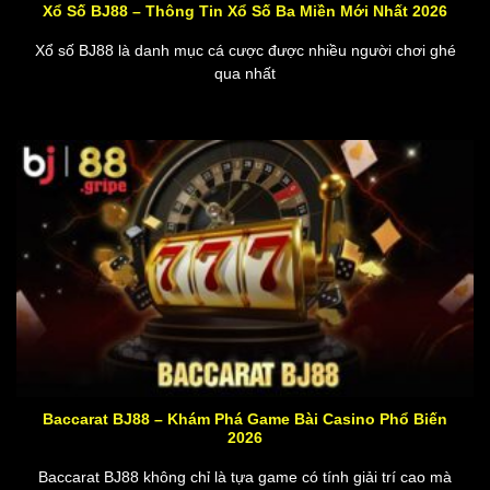
Người chơi có bất kỳ thắc mắc gì hãy liên hệ qua các
Xổ Số BJ88 – Thông Tin Xổ Số Ba Miền Mới Nhất 2026
kênh thông tin sau:
Xổ số BJ88 là danh mục cá cược được nhiều người chơi ghé
qua nhất
Website chính thức: bj88.com
Website đại lý chính hãng:
https://bj88games.cn.com/
Số điện thoại: 0914491452
Văn phòng đại diện: 518/25, Tổ 32, Khu Phố 6,
Phường Tương Bình Hiệp, Thành phố Thủ Dầu
Một, Tỉnh Bình Dương, Việt Nam
Email:
bj88top1siu.2025@gmail.com
Người chịu trách nhiệm website: Lê Bảo
TOP trò chơi hấp dẫn tại BJ88
Baccarat BJ88 – Khám Phá Game Bài Casino Phổ Biến
2026
Baccarat BJ88 không chỉ là tựa game có tính giải trí cao mà