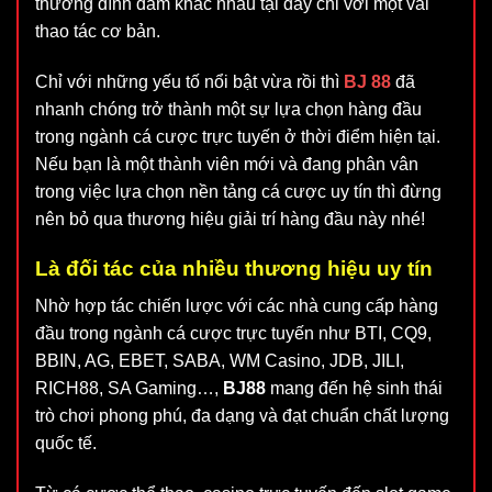
thưởng đình đám khác nhau tại đây chỉ với một vài
thao tác cơ bản.
Chỉ với những yếu tố nổi bật vừa rồi thì
BJ 88
đã
nhanh chóng trở thành một sự lựa chọn hàng đầu
trong ngành cá cược trực tuyến ở thời điểm hiện tại.
Nếu bạn là một thành viên mới và đang phân vân
trong việc lựa chọn nền tảng cá cược uy tín thì đừng
nên bỏ qua thương hiệu giải trí hàng đầu này nhé!
Là đối tác của nhiều thương hiệu uy tín
Nhờ hợp tác chiến lược với các nhà cung cấp hàng
đầu trong ngành cá cược trực tuyến như BTI, CQ9,
BBIN, AG, EBET, SABA, WM Casino, JDB, JILI,
RICH88, SA Gaming…,
BJ88
mang đến hệ sinh thái
trò chơi phong phú, đa dạng và đạt chuẩn chất lượng
quốc tế.