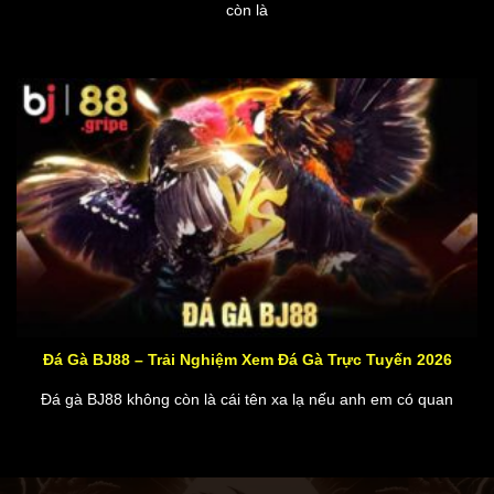
còn là
Top những trò chơi trực tuyến tại bj88.gripe
Casino trực tuyến thu hút người chơi khủng
Casino trực tuyến
BJ88
là một trong những sảnh
game được người chơi tham gia nhiều nhất nhờ khả
năng tái hiện chân thực không khí của sòng bạc
truyền thống ngay trên nền tảng online.
Đá Gà BJ88 – Trải Nghiệm Xem Đá Gà Trực Tuyến 2026
Đá gà BJ88 không còn là cái tên xa lạ nếu anh em có quan
Khi tham gia casino online tại BJ88, người chơi sẽ
được trải nghiệm hệ thống dealer chia bài trực tiếp,
giao diện thiết kế hiện đại, hình ảnh sắc nét cùng
nhiều góc quay linh hoạt, mang đến cảm giác sống