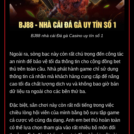
BJ88 nhà cái Đá gà Casino uy tín số 1
Ngoài ra, sòng bạc này còn rất chú trọng đến công tác
an ninh để bảo vệ tối đa thông tin cho cộng đồng bet
thủ trên toàn cầu. Nhà phát hành game chỉ sử dụng
thông tin cá nhân mà khách hàng cung cấp để nâng
cao tối đa chất lượng dịch vụ và không bao giờ bán
dữ liệu ra ngoài cho các bên thứ ba.
Đặc biệt, sân chơi này còn rất nổi tiếng trong việc
chiều lòng hội viên của mình bằng bộ sưu tập game
cá cược vô cùng đa dạng. Anh em bet thủ hoàn toàn
có thể lựa chọn tham gia vào rất nhiều bộ môn đổi