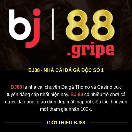
động, chuyên nghiệp và đầy kịch tính.
Sảnh casino
BJ88
quy tụ đầy đủ các trò chơi casino
đổi thưởng từ cơ bản đến nâng cao như Tiến Lên, Ba
Cây, Blackjack, Baccarat, Roulette, Dragon Tiger…
đáp ứng mọi nhu cầu giải trí của người chơi.
Bên cạnh đó, tỷ lệ trả thưởng casino tại
BJ88
luôn ở
mức cạnh tranh, hấp dẫn và minh bạch, giúp người
BJ88 - NHÀ CÁI ĐÁ GÀ ĐỘC SỐ 1
chơi yên tâm cá cược và gia tăng cơ hội chiến thắng.
Với chất lượng dịch vụ vượt trội và nội dung đa dạng,
casino trực tuyến
BJ88
xứng đáng là lựa chọn hàng
BJ88
là nhà cái chuyên Đá gà Thomo và Casino trực
đầu cho những ai yêu thích hình thức cá cược đẳng
tuyến đẳng cấp nhất hiện nay.
BJ 88
có nhiều trò chơi cá
cấp.
cược đa dạng, giao diện đẹp mắt, nạp rút siêu tốc, hội viên
mới tham gia nhận 100k.
Xố số và Lô đề tại BJ88
GIỚI THIỆU BJ88
Xổ số và lô đề online tại
BJ88
là một trong những
hình thức cá cược được đông đảo người chơi yêu