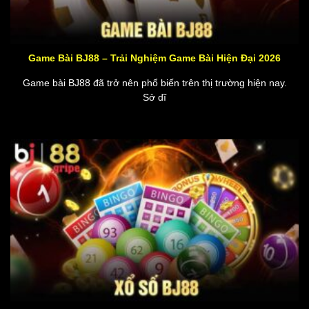
Dịch vụ CSKH tại
BJ88
hoạt động 24/7 kể cả ngày lễ,
Tết, sẵn sàng hỗ trợ người chơi mọi lúc, mọi nơi. Đội
Game Bài BJ88 – Trải Nghiệm Game Bài Hiện Đại 2026
ngũ nhân viên chăm sóc khách hàng được đào tạo
chuyên nghiệp, thái độ nhiệt tình, am hiểu hệ thống,
Game bài BJ88 đã trở nên phổ biến trên thị trường hiện nay.
Sở dĩ
giúp giải đáp nhanh mọi thắc mắc liên quan đến đăng
ký tài khoản, nạp rút tiền, khuyến mãi hay sự cố kỹ
thuật trong quá trình cá cược.
Khi cần hỗ trợ, người chơi có thể liên hệ
BJ88
thông
qua nhiều kênh tiện lợi như hotline, chatbox trực tiếp
trên website, email, Zalo, Telegram,… đảm bảo kết nối
nhanh, không gián đoạn.
Với dịch vụ hỗ trợ toàn diện và tận tâm, nhà cái
BJ88
luôn nỗ lực mang đến trải nghiệm cá cược tốt nhất,
tạo sự yên tâm và hài lòng cho cộng đồng người chơi.